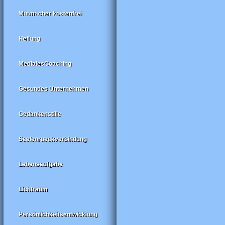
Mutmacher kostenfrei
Heilung
MedialesCoaching
Gesundes Unternehmen
Gedankenstille
Seelenrueckverbindung
Lebensaufgabe
Lichtraum
Persönlichkeitsentwicklung