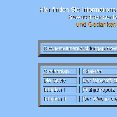
Hier finden Sie Informatio
Bewusstseinsentw
und Gedankenst
Bewussteinsentwicklungsproze
Seelenplan
Chakren
Die Seele
Der feinstoffl
Intuition I
Frühjahrsputz
Intuition II
Der Weg in die