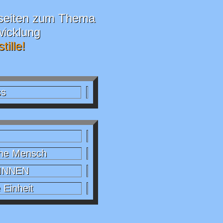
nsseiten zum Thema
icklung
ille!
ss
iche Mensch
 INNEN
 Einheit