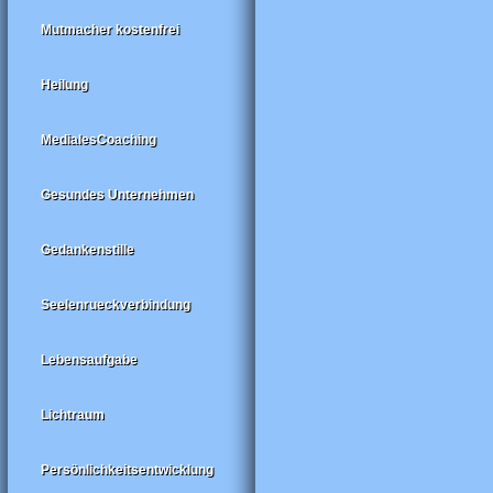
Mutmacher kostenfrei
Heilung
MedialesCoaching
Gesundes Unternehmen
Gedankenstille
Seelenrueckverbindung
Lebensaufgabe
Lichtraum
Persönlichkeitsentwicklung