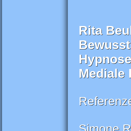
Rita Beu
Bewussts
Hypnose
Mediale 
Referenz
Simone R