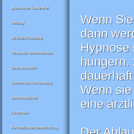
Mutmacher kostenfrei
Wenn Sie 
Heilung
dann werd
MedialesCoaching
Hypnose s
Gesundes Unternehmen
hungern. 
Gedankenstille
dauerhaft
Seelenrueckverbindung
Wenn sie 
Lebensaufgabe
eine ärzt
Lichtraum
Der Ablau
Persönlichkeitsentwicklung