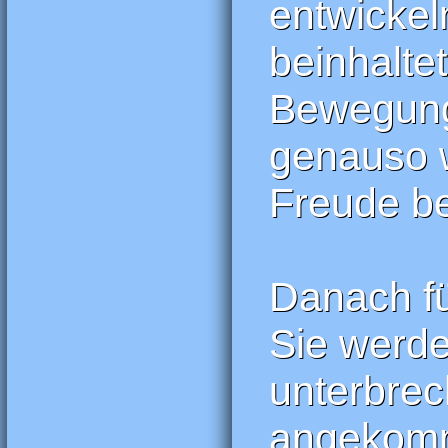
entwickel
beinhalte
Bewegung 
genauso w
Freude be
Danach fü
Sie werde
unterbrec
angekomme