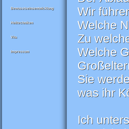
Wir führe
Bewusstseinsentwicklung
Welche N
Heiltechniken
Zu welche
Vita
Welche Gl
Impressum
Großelter
Sie werde
was ihr K
Ich unters