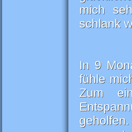
mich seh
schlank w
In 9 Mon
fühle mic
Zum ein
Entspan
geholfen