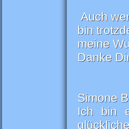
Auch wenn
bin trotz
meine Wun
Danke Dir
Simone B
Ich bin 
glücklic