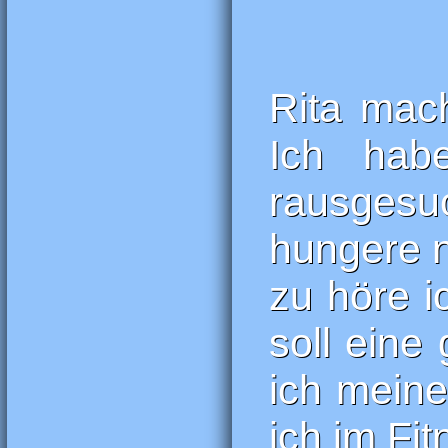
Rita mach
Ich hab
rausgesuc
hungere n
zu höre i
soll eine
ich meine
ich im Fi