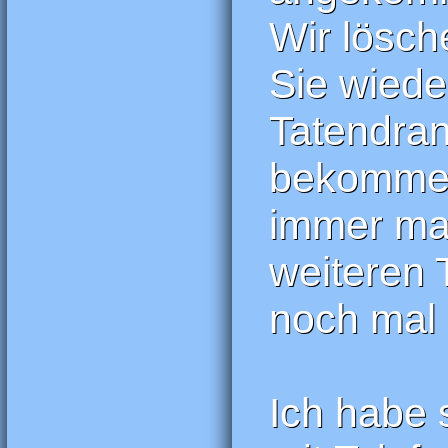
Wir lösch
Sie wiede
Tatendran
bekommen 
immer ma
weiteren 
noch mal 
Ich habe 