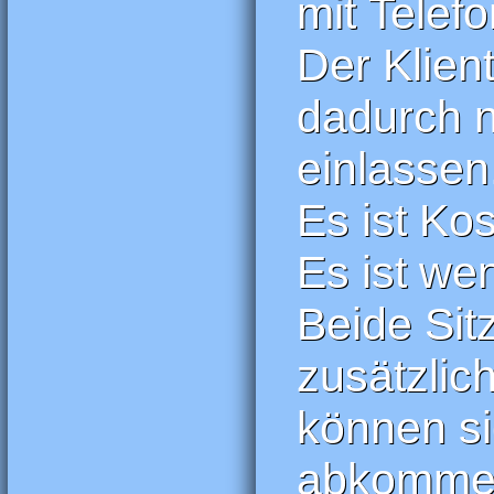
mit Telef
Der Klien
dadurch n
einlassen
Es ist Ko
Es ist wen
Beide Si
zusätzlic
können sie
abkommen