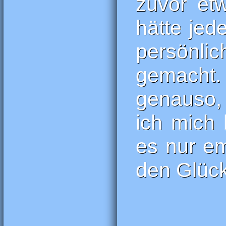
zuvor et
hätte jed
persönli
gemacht.
genauso, 
ich mich
es nur em
den Glück