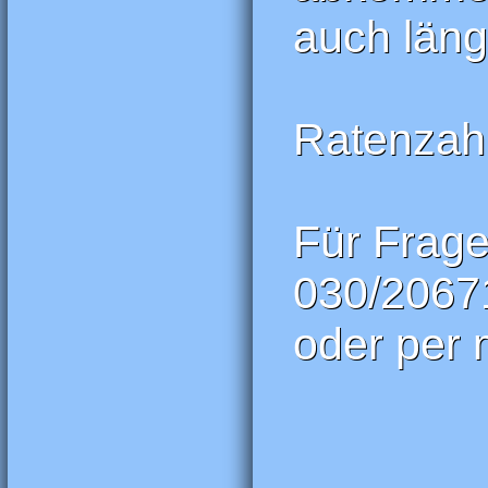
auch länge
Ratenzahl
Für Frage
030/2067
oder per 