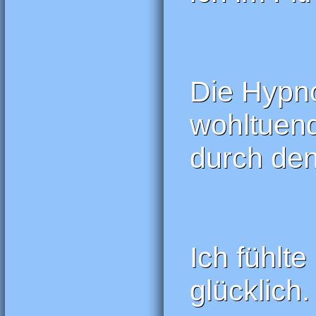
Die Hypno
wohltuend
durch den
Ich fühlte
glücklich