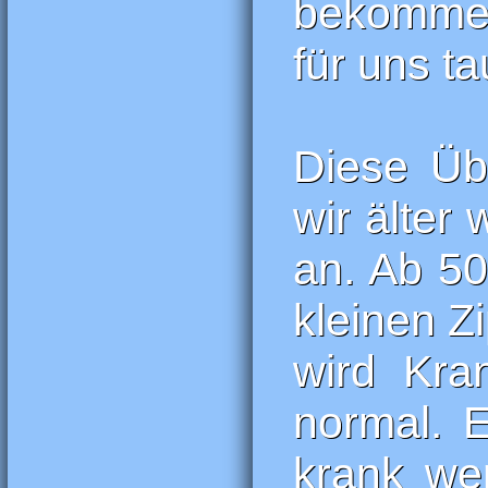
bekommen.
für uns ta
Diese Üb
wir älte
an. Ab 50
kleinen Z
wird Kra
normal. E
krank wer