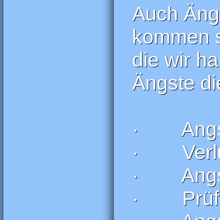
Auch Äng
kommen si
die wir h
Ängste di
· Angst 
· Verlu
· Angst 
· Prüfu