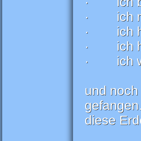
· ich bi
· ich ma
· ich h
· ich ha
· ich we
und noch 
gefangen.
diese Erd