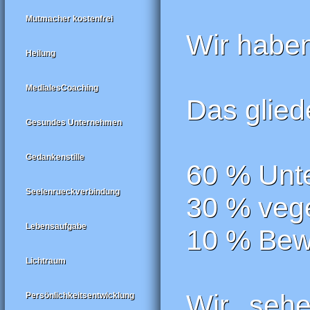
Mutmacher kostenfrei
Wir haben
Heilung
MedialesCoaching
Das gliede
Gesundes Unternehmen
Gedankenstille
60 % Unt
Seelenrueckverbindung
30 % vege
Lebensaufgabe
10 % Bew
Lichtraum
Wir sehe
Persönlichkeitsentwicklung