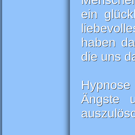
Menschen
ein glück
liebevoll
haben da
die uns da
Hypnose 
Ängste 
auszulös