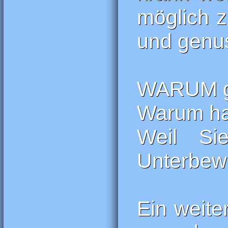
möglich z
und genus
WARUM gl
Warum ha
Weil Si
Unterbewu
Ein weite