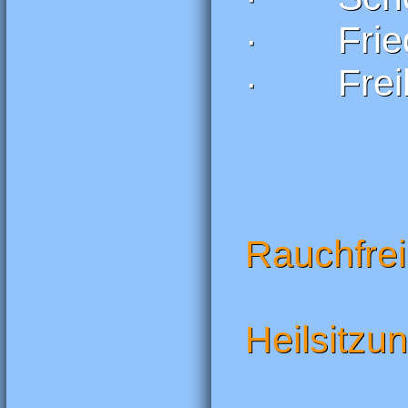
· Frie
· Freih
Rauchfrei
Heilsitz