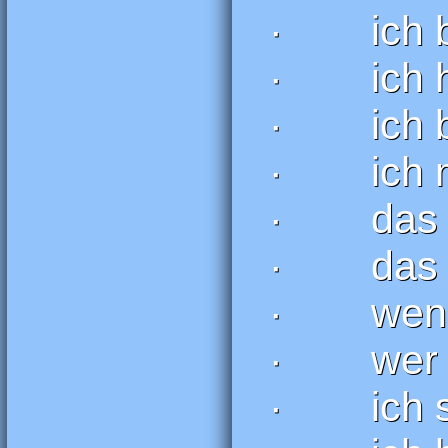
· ich bi
· ich ha
· ich bin
· ich m
· das tu
· das is
· wenn ic
· wer nic
· ich sc