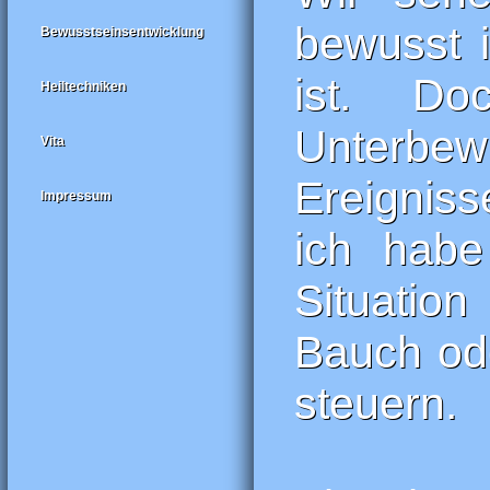
bewusst i
Bewusstseinsentwicklung
ist. D
Heiltechniken
Unterbew
Vita
Ereignis
Impressum
ich hab
Situation
Bauch ode
steuern.