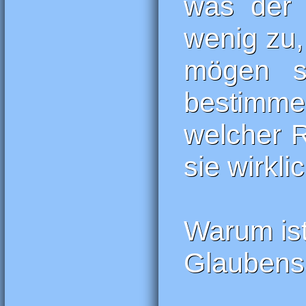
was der 
wenig zu,
mögen s
bestimme
welcher R
sie wirkli
Warum is
Glaubens