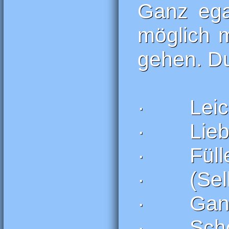
Ganz egal
möglich m
gehen. D
· Leicht
· Lieb
· Füll
· (Selbs
· Ganz
· Schö