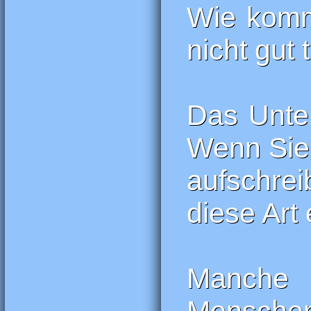
Wie komm
nicht gut 
Das Unte
Wenn Sie
aufschrei
diese Art
Manche 