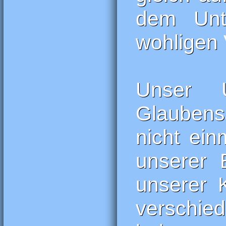
dem Unt
wohligen 
Unser U
Glaubenss
nicht ei
unserer 
unserer 
verschi