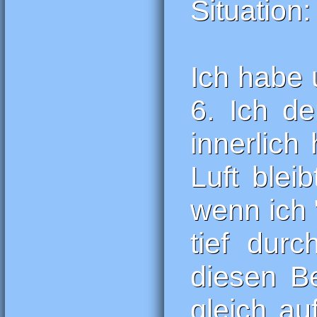
Situation:
Ich habe 
6. Ich d
innerlich
Luft blei
wenn ich
tief dur
diesen Be
gleich a